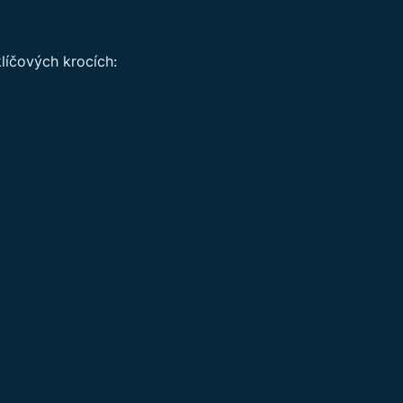
klíčových krocích: