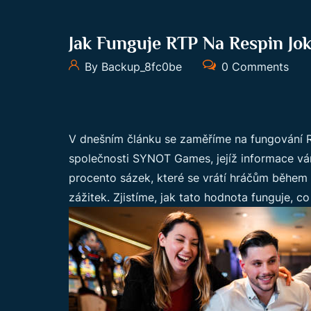
Jak Funguje RTP Na Respin Jok
By Backup_8fc0be
0 Comments
V dnešním článku se zaměříme na fungování RT
společnosti SYNOT Games, jejíž informace vá
procento sázek, které se vrátí hráčům během
zážitek. Zjistíme, jak tato hodnota funguje, c