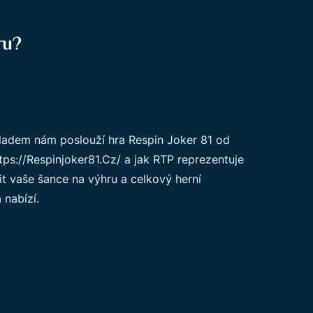
ru?
kladem nám poslouží hra Respin Joker 81 od
tps://respinjoker81.cz/
a jak RTP reprezentuje
t vaše šance na výhru a celkový herní
 nabízí.