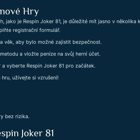
inové Hry
, jako je Respin Joker 81, je důležité mít jasno v několika 
lňte registrační formulář.
a věk, aby bylo možné zajistit bezpečnost.
metodu a vložte peníze na svůj herní účet.
a vyberte Respin Joker 81 pro začátek.
hru, užívejte si vzrušení!
 bez rizika.
pin Joker 81