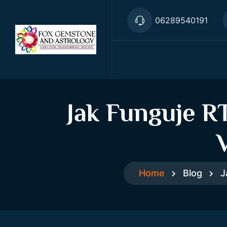
06289540191
Jak Funguje RT
Home
Blog
J