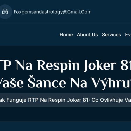
Foxgemsandastrology@gmail.com
Home
About Us
Services
Ev
P Na Respin Joker 8
Vaše Šance Na Výhru
ak Funguje RTP Na Respin Joker 81: Co Ovlivňuje V