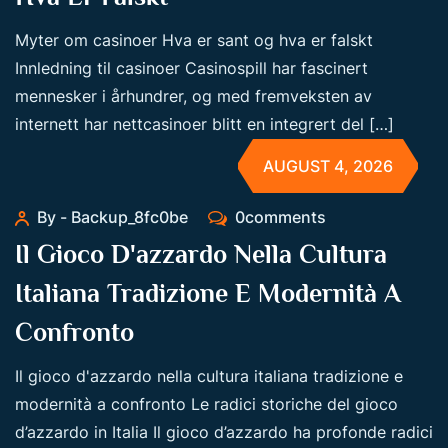
Myter om casinoer Hva er sant og hva er falskt
Innledning til casinoer Casinospill har fascinert
mennesker i århundrer, og med fremveksten av
internett har nettcasinoer blitt en integrert del […]
AUGUST 4, 2026
By - Backup_8fc0be
0comments
Il Gioco D'azzardo Nella Cultura
Italiana Tradizione E Modernità A
Confronto
Il gioco d'azzardo nella cultura italiana tradizione e
modernità a confronto Le radici storiche del gioco
d’azzardo in Italia Il gioco d’azzardo ha profonde radici