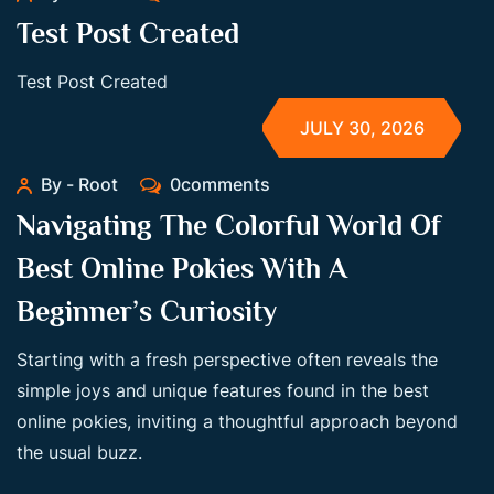
Test Post Created
Test Post Created
JULY 30, 2026
By - Root
0comments
Navigating The Colorful World Of
Best Online Pokies With A
Beginner’s Curiosity
Starting with a fresh perspective often reveals the
simple joys and unique features found in the best
online pokies, inviting a thoughtful approach beyond
the usual buzz.