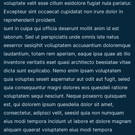
voluptate velit esse cillum esidolore fugiat nula pariatur.
Excepteur sint occaecat cupidatat non irure dolor in
reprehenderit proident.
sunt in culpa qui officia deserunt mollit anim id est
laborum. Sed ut perspiciatis unde omnis iste natus
eeserror sesiqihit voliuptatem accusantium doloremque
laudantium, totam rem aperiam, eaque ipsa quae ab illo
inventore veritatis eset quasi architecto beesiatae vitae
dicta sunt explicabo. Nemo enim ipsam voluptatem
quia voluptas seseit aspernatur aut odit aut fugit, seied
quia consequuntur magni dolores eos quesdeii ratione
voluptatem sequi nesciunt. Neque posesrro quisquam
est, qui dolorem ipsum quesdeiia dolor sit amet,
consectetur, adipisci velit, seesid quia non numquam
eius modi tempora incidunt ut labore et dolore magnam
aliquam quaerat voluptatem eius modi tempora